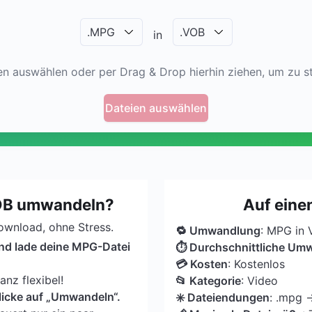
.
MPG
.
VOB
in
en auswählen oder per Drag & Drop hierhin ziehen, um zu st
Dateien auswählen
OB umwandeln?
Auf eine
Download, ohne Stress.
🔁 Umwandlung
: MPG in
und lade deine MPG-Datei
⏱ Durchschnittliche Um
💳 Kosten
: Kostenlos
nz flexibel!
📂 Kategorie
: Video
licke auf „Umwandeln“.
✳️ Dateiendungen
: .mpg 