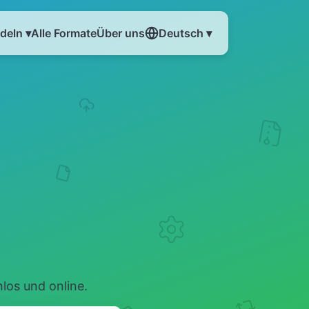
eln ▾
Alle Formate
Über uns
Deutsch ▾
los und online.