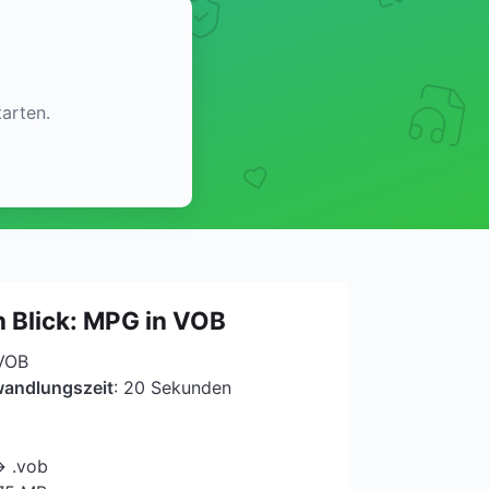
arten.
n Blick: MPG in VOB
 VOB
wandlungszeit
: 20 Sekunden
→ .vob