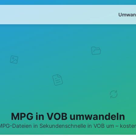
Umwand
MPG in VOB umwandeln
PG-Dateien in Sekundenschnelle in VOB um – kosten