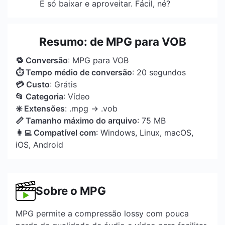
É só baixar e aproveitar. Fácil, né?
Resumo: de MPG para VOB
🔁 Conversão
: MPG para VOB
⏱ Tempo médio de conversão
: 20 segundos
💳 Custo
: Grátis
📂 Categoria
: Vídeo
✳️ Extensões
: .mpg → .vob
📏 Tamanho máximo do arquivo
: 75 MB
👩‍💻 Compatível com
: Windows, Linux, macOS,
iOS, Android
Sobre o MPG
MPG permite a compressão lossy com pouca