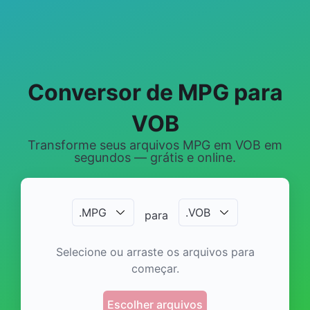
Conversor de MPG para
VOB
Transforme seus arquivos MPG em VOB em
segundos — grátis e online.
.
MPG
.
VOB
para
Selecione ou arraste os arquivos para
começar.
Escolher arquivos