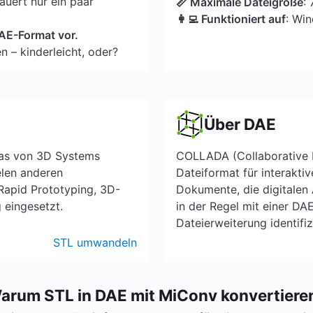
uert nur ein paar
📏 Maximale Dateigröße
:
👩‍💻 Funktioniert auf
: Wi
 DAE-Format vor.
n – kinderleicht, oder?
Über DAE
 das von 3D Systems
COLLADA (Collaborative D
elen anderen
Dateiformat für interak
 Rapid Prototyping, 3D-
Dokumente, die digitalen
 eingesetzt.
in der Regel mit einer DA
Dateierweiterung identifiz
STL umwandeln
arum STL in DAE mit MiConv konvertiere