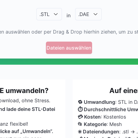
.
STL
.
DAE
in
en auswählen oder per Drag & Drop hierhin ziehen, um zu st
Dateien auswählen
AE umwandeln?
Auf eine
Download, ohne Stress.
🔁 Umwandlung
: STL in 
nd lade deine STL-Datei
⏱ Durchschnittliche Um
💳 Kosten
: Kostenlos
nz flexibel!
📂 Kategorie
: Mesh
licke auf „Umwandeln“.
✳️ Dateiendungen
: .stl → 