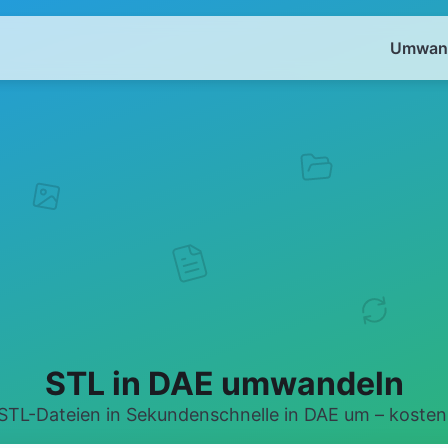
Umwand
STL in DAE umwandeln
STL-Dateien in Sekundenschnelle in DAE um – kostenl