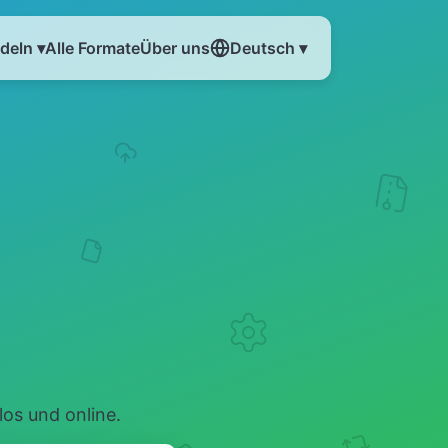
eln ▾
Alle Formate
Über uns
Deutsch ▾
os und online.