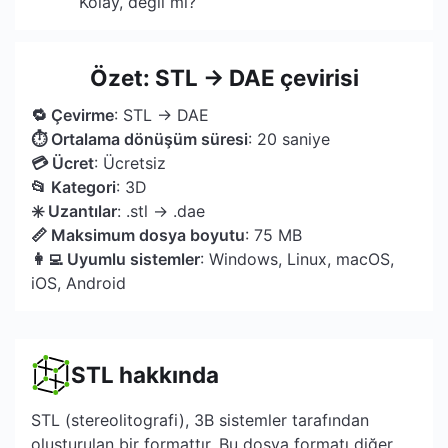
Kolay, değil mi?
Özet: STL → DAE çevirisi
🔁 Çevirme
: STL → DAE
⏱ Ortalama dönüşüm süresi
: 20 saniye
💳 Ücret
: Ücretsiz
📂 Kategori
: 3D
✳️ Uzantılar
: .stl → .dae
📏 Maksimum dosya boyutu
: 75 MB
👩‍💻 Uyumlu sistemler
: Windows, Linux, macOS,
iOS, Android
STL hakkında
STL (stereolitografi), 3B sistemler tarafından
oluşturulan bir formattır. Bu dosya formatı diğer