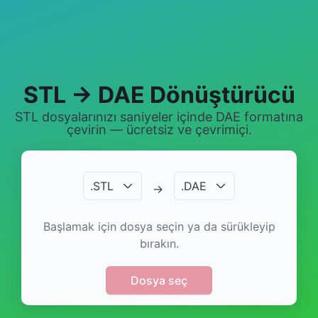
STL → DAE Dönüştürücü
STL dosyalarınızı saniyeler içinde DAE formatına
çevirin — ücretsiz ve çevrimiçi.
.
STL
.
DAE
→
Başlamak için dosya seçin ya da sürükleyip
bırakın.
Dosya seç