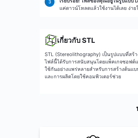
เรียบร้อย! ไฟล์ของคุณอยู่ในรูปแบบ 
3
แค่ดาวน์โหลดแล้วใช้งานได้เลย ง่าย
เกี่ยวกับ STL
STL (Stereolithography) เป็นรูปแบบที่สร
ไฟล์นี้ได้รับการสนับสนุนโดยแพ็คเกจซอฟต์แ
ใช้กันอย่างแพร่หลายสำหรับการสร้างต้นแบบอ
และการผลิตโดยใช้คอมพิวเตอร์ช่วย