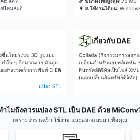
DAE แล้ว
📏 ขนาดไฟล์สูงสุด
: 75 MB
ใช่ไหมล่ะ?
👩‍💻 ใช้งานได้บน
: Windows
เกี่ยวกับ DAE
้างขึ้นโดยระบบ 3D รูปแบบ
Collada (กิจกรรมการออกแบ
วร์อื่น ๆ อีกมากมาย มันถูก
เปลี่ยนสำหรับแอปพลิเคชัน 
ย่างรวดเร็วการพิมพ์ 3 มิติ
สินทรัพย์ดิจิทัลเป็นไฟล์ X
(แลกเปลี่ยนสินทรัพย์ดิจิทัล)
แปลง STL
ทำไมถึงควรแปลง STL เป็น DAE ด้วย MiConv
เพราะว่ารวดเร็ว ใช้ง่าย และออกแบบมาเพื่อคุณ