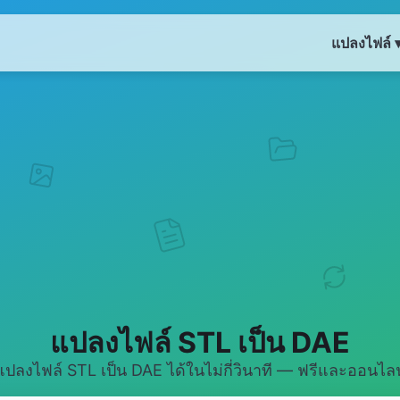
แปลงไฟล์ 
แปลงไฟล์ STL เป็น DAE
แปลงไฟล์ STL เป็น DAE ได้ในไม่กี่วินาที — ฟรีและออนไลน