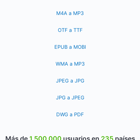
M4A a MP3
OTF a TTF
EPUB a MOBI
WMA a MP3
JPEG a JPG
JPG a JPEG
DWG a PDF
Más de
1 500 000
usuarios en
235
países