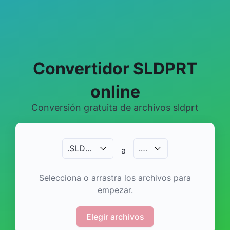
Convertidor SLDPRT
online
Conversión gratuita de archivos sldprt
.
SLDPRT
.
…
a
Selecciona o arrastra los archivos para
empezar.
Elegir archivos