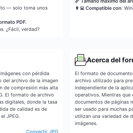
📏 Tamaño máximo del ar
sto — solo toma unos
👩‍💻 Compatible con
: Wi
formato PDF.
s. ¿Fácil, verdad?
Acerca del fo
 imágenes con pérdida
El formato de documento 
o del archivo de la imagen
archivo utilizado para p
ión de compresión más alta
independiente de la aplic
PG. El formato de archivo
operativos. Mientras que 
 digitales, donde la tasa
documentos de páginas m
ida de calidad es de
ser usado para muchas p
 el JPEG.
utilizan una variedad de d
imágenes.
Convertir JPG