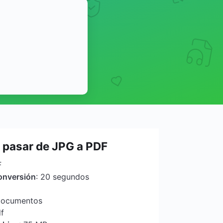
pasar de JPG a PDF
F
onversión
: 20 segundos
 Documentos
df