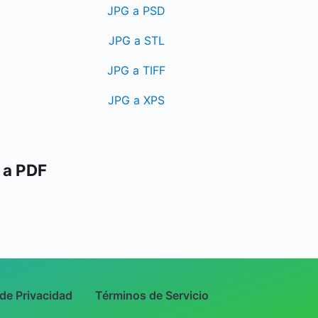
JPG a PSD
JPG a STL
JPG a TIFF
JPG a XPS
G a PDF
 de Privacidad
Términos de Servicio