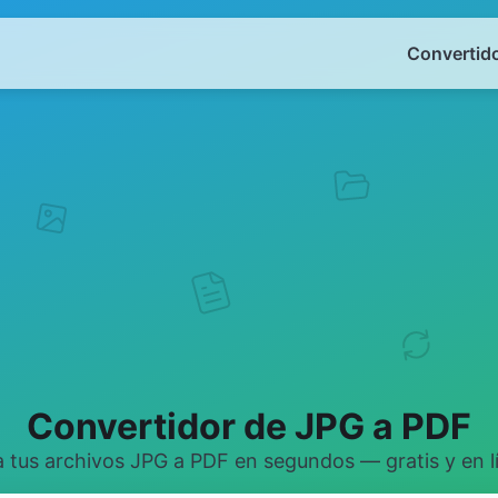
Convertido
Convertidor de JPG a PDF
 tus archivos JPG a PDF en segundos — gratis y en l