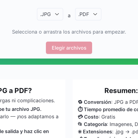
.
JPG
.
PDF
a
Selecciona o arrastra los archivos para empezar.
Elegir archivos
PG a PDF?
Resumen: 
argas ni complicaciones.
🔁 Conversión
: JPG a PD
be tu archivo JPG.
⏱ Tiempo promedio de c
tarlo — ¡nos adaptamos a
💳 Costo
: Gratis
📂 Categoría
: Imagenes,
 salida y haz clic en
✳️ Extensiones
: .jpg → .p