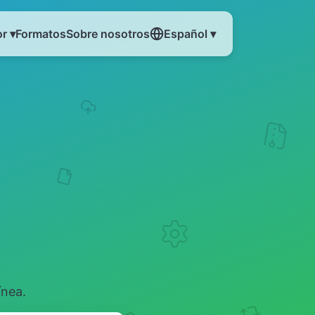
r ▾
Formatos
Sobre nosotros
Español ▾
ínea.