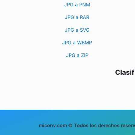
JPG a PNM
JPG a RAR
JPG a SVG
JPG a WBMP
JPG a ZIP
Clasif
miconv.com © Todos los derechos reser