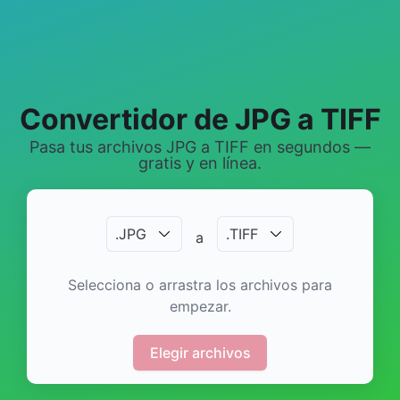
Convertidor de JPG a TIFF
Pasa tus archivos JPG a TIFF en segundos —
gratis y en línea.
.
JPG
.
TIFF
a
Selecciona o arrastra los archivos para
empezar.
Elegir archivos