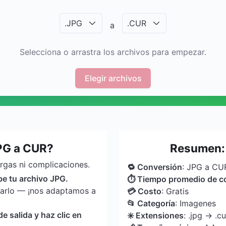
.
JPG
.
CUR
a
Selecciona o arrastra los archivos para empezar.
Elegir archivos
PG a CUR?
Resumen: 
argas ni complicaciones.
🔁 Conversión
: JPG a CU
be tu archivo JPG.
⏱ Tiempo promedio de c
tarlo — ¡nos adaptamos a
💳 Costo
: Gratis
📂 Categoría
: Imagenes
 salida y haz clic en
✳️ Extensiones
: .jpg → .cu