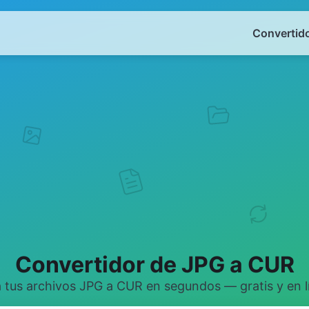
Convertido
Convertidor de JPG a CUR
 tus archivos JPG a CUR en segundos — gratis y en l