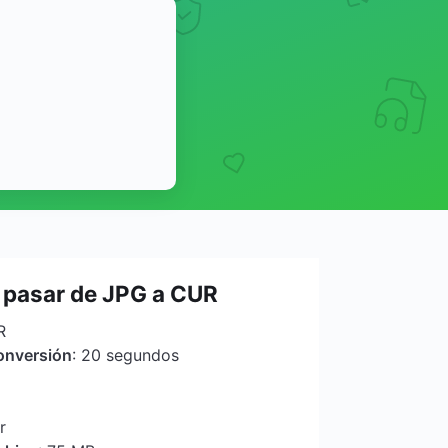
pasar de JPG a CUR
R
onversión
: 20 segundos
r