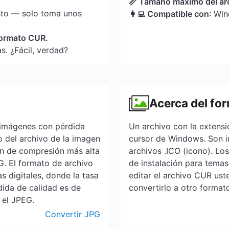
📏 Tamaño máximo del ar
sto — solo toma unos
👩‍💻 Compatible con
: Wi
 formato CUR.
s. ¿Fácil, verdad?
Acerca del fo
 imágenes con pérdida
Un archivo con la extens
o del archivo de la imagen
cursor de Windows. Son im
ión de compresión más alta
archivos .ICO (icono). Lo
PG. El formato de archivo
de instalación para temas
 digitales, donde la tasa
editar el archivo CUR ust
ida de calidad es de
convertirlo a otro format
 el JPEG.
Convertir JPG