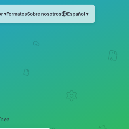
r ▾
Formatos
Sobre nosotros
Español ▾
ínea.