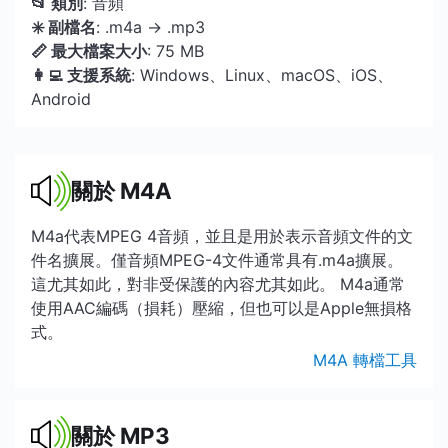
📂 類別
: 音頻
✳️ 副檔名
: .m4a → .mp3
📏 最大檔案大小
: 75 MB
👩‍💻 支援系統
: Windows、Linux、macOS、iOS、
Android
關於 M4A
M4a代表MPEG 4音頻，並且是用於表示音頻文件的文
件名擴展。僅音頻MPEG-4文件通常具有.m4a擴展。
這尤其如此，對非受保護的內容尤其如此。 M4a通常
使用AAC編碼（損耗）壓縮，但也可以是Apple無損格
式。
M4A 轉檔工具
關於 MP3