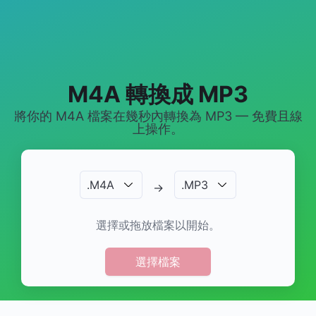
M4A 轉換成 MP3
將你的 M4A 檔案在幾秒內轉換為 MP3 — 免費且線
上操作。
.
M4A
.
MP3
→
選擇或拖放檔案以開始。
選擇檔案