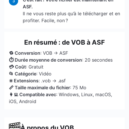
3
ASF.
Il ne vous reste plus qu’à le télécharger et en
profiter. Facile, non ?
En résumé : de VOB à ASF
🔁 Conversion
: VOB → ASF
⏱ Durée moyenne de conversion
: 20 secondes
💳 Coût
: Gratuit
📂 Catégorie
: Vidéo
✳️ Extensions
: .vob → .asf
📏 Taille maximale du fichier
: 75 Mo
👩‍💻 Compatible avec
: Windows, Linux, macOS,
iOS, Android
À propos du VOB