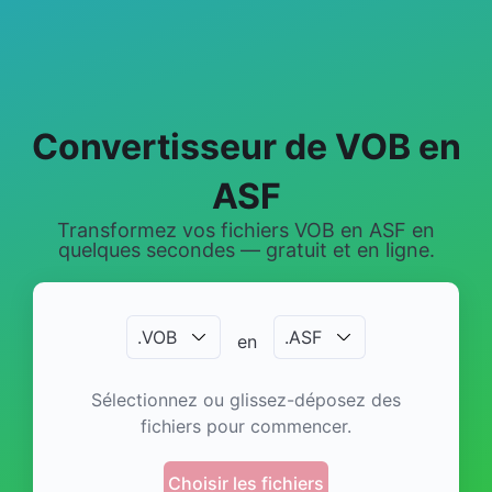
Convertisseur de VOB en
ASF
Transformez vos fichiers VOB en ASF en
quelques secondes — gratuit et en ligne.
.
VOB
.
ASF
en
Sélectionnez ou glissez-déposez des
fichiers pour commencer.
Choisir les fichiers