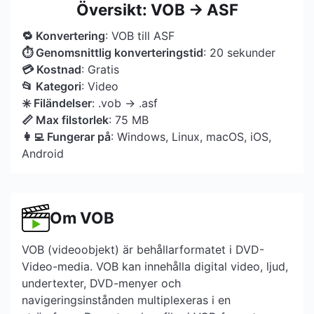
Översikt: VOB → ASF
🔁 Konvertering
: VOB till ASF
⏱ Genomsnittlig konverteringstid
: 20 sekunder
💳 Kostnad
: Gratis
📂 Kategori
: Video
✳️ Filändelser
: .vob → .asf
📏 Max filstorlek
: 75 MB
👩‍💻 Fungerar på
: Windows, Linux, macOS, iOS,
Android
Om VOB
VOB (videoobjekt) är behållarformatet i DVD-
Video-media. VOB kan innehålla digital video, ljud,
undertexter, DVD-menyer och
navigeringsinstånden multiplexeras i en