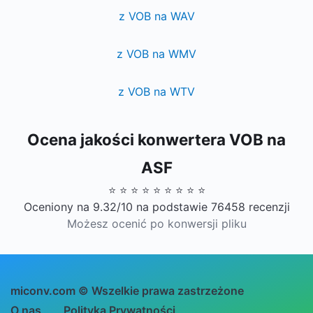
z VOB na WAV
z VOB na WMV
z VOB na WTV
Ocena jakości konwertera VOB na
ASF
⭐ ⭐ ⭐ ⭐ ⭐ ⭐ ⭐ ⭐ ⭐
Oceniony na 9.32/10 na podstawie 76458 recenzji
Możesz ocenić po konwersji pliku
miconv.com © Wszelkie prawa zastrzeżone
O nas
Polityka Prywatności