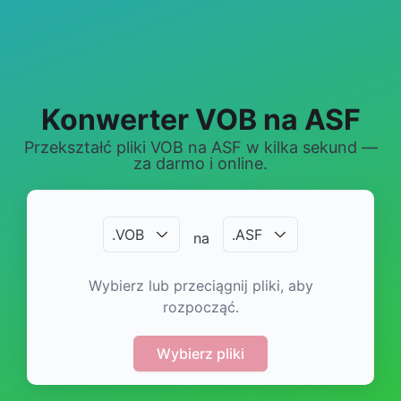
Konwerter VOB na ASF
Przekształć pliki VOB na ASF w kilka sekund —
za darmo i online.
.
VOB
.
ASF
na
Wybierz lub przeciągnij pliki, aby
rozpocząć.
Wybierz pliki