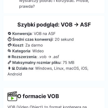
Wystarczy pobrać i korzystać. Proste,
prawda?
Szybki podgląd: VOB → ASF
🔁 Konwersja
: VOB na ASF
⏱ Średni czas konwersji
: 20 sekund
💳 Koszt
: Za darmo
📂 Kategoria
: Wideo
✳️ Rozszerzenia
: .vob → .asf
📏 Maksymalny rozmiar pliku
: 75 MB
👩‍💻 Działa na
: Windows, Linux, macOS, iOS,
Android
O formacie VOB
VOB (Video Object) to format kontenera na