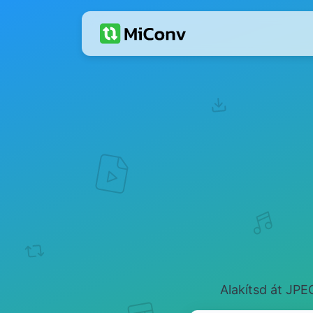
Alakítsd át JPE