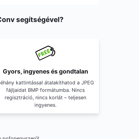
Conv segítségével?
Gyors, ingyenes és gondtalan
éhány kattintással átalakíthatod a JPEG
fájljaidat BMP formátumba. Nincs
regisztráció, nincs korlát – teljesen
ingyenes.
eg pofonegyszerű!