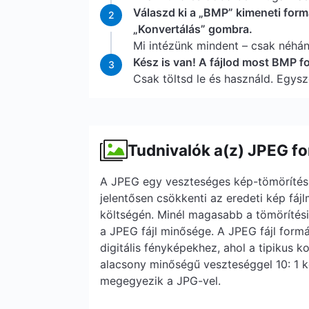
Válaszd ki a „BMP” kimeneti form
2
„Konvertálás” gombra.
Mi intézünk mindent – csak néhá
Kész is van! A fájlod most BMP 
3
Csak töltsd le és használd. Egysz
Tudnivalók a(z) JPEG f
A JPEG egy veszteséges kép-tömörítési
jelentősen csökkenti az eredeti kép fáj
költségén. Minél magasabb a tömörítési
a JPEG fájl minősége. A JPEG fájl form
digitális fényképekhez, ahol a tipikus
alacsony minőségű veszteséggel 10: 1 k
megegyezik a JPG-vel.