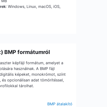
5 MB
erek
: Windows, Linux, macOS, iOS,
z) BMP formátumról
aszter képfájl formátum, amelyet a
rolására használnak. A BMP fájl
igitális képeket, monokrómot, színt
 és opcionálisan adat tömörítéssel,
rofilokkal tárolhat.
BMP átalakító