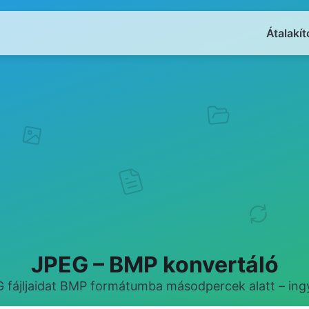
Átalakít
JPEG – BMP konvertáló
G fájljaidat BMP formátumba másodpercek alatt – ing