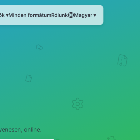
ók ▾
Minden formátum
Rólunk
Magyar ▾
yenesen, online.