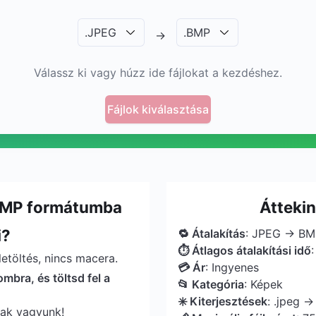
.
JPEG
.
BMP
→
Válassz ki vagy húzz ide fájlokat a kezdéshez.
Fájlok kiválasztása
 BMP formátumba
Átteki
i?
🔁 Átalakítás
: JPEG → BM
⏱ Átlagos átalakítási idő
etöltés, nincs macera.
💳 Ár
: Ingyenes
ombra, és töltsd fel a
📂 Kategória
: Képek
✳️ Kiterjesztések
: .jpeg 
sak vagyunk!