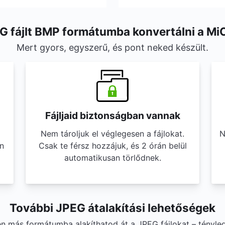
G fájlt BMP formátumba konvertálni a Mi
Mert gyors, egyszerű, és pont neked készült.
Fájljaid biztonságban vannak
Nem tároljuk el véglegesen a fájlokat.
N
n
Csak te férsz hozzájuk, és 2 órán belül
automatikusan törlődnek.
További JPEG átalakítási lehetőségek
en más formátumba alakíthatod át a JPEG fájlokat – tényl