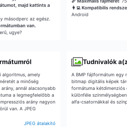
📏 Maximális fájlméret
: 7
átumot, majd kattints a
👩‍💻 Kompatibilis rendsz
Android
ny másodperc az egész.
formátumban van.
erű, ugye?
ormátumról
Tudnivalók a(
 algoritmus, amely
A BMP fájlformátum egy r
lméretét a minőség
bitmap digitális képek tá
 arány, annál alacsonyabb
formátuma kétdimenziós d
átuma a legmegfelelőbb a
különféle színmélységben,
 kompressziós arány nagyon
alfa-csatornákkal és színp
örül van. A JPEG
JPEG átalakító