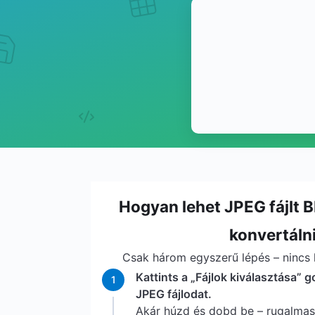
Hogyan lehet JPEG fájlt
konvertáln
Csak három egyszerű lépés – nincs l
Kattints a „Fájlok kiválasztása” g
1
JPEG fájlodat.
Akár húzd és dobd be – rugalma