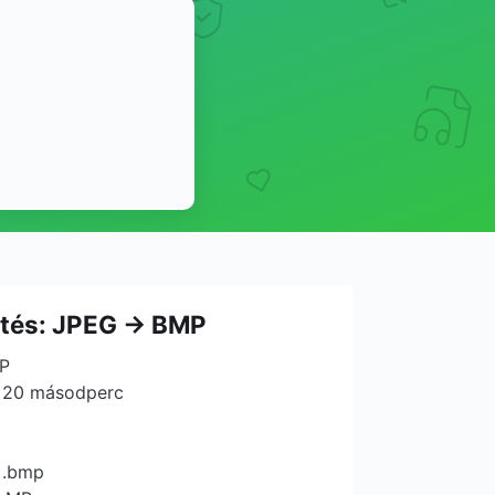
ntés: JPEG → BMP
P
: 20 másodperc
→ .bmp