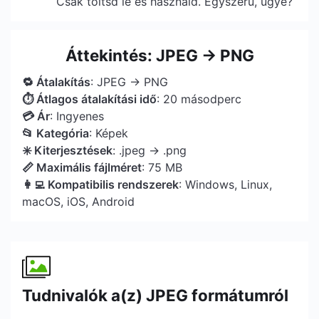
Csak töltsd le és használd. Egyszerű, ugye?
Áttekintés: JPEG → PNG
🔁 Átalakítás
: JPEG → PNG
⏱ Átlagos átalakítási idő
: 20 másodperc
💳 Ár
: Ingyenes
📂 Kategória
: Képek
✳️ Kiterjesztések
: .jpeg → .png
📏 Maximális fájlméret
: 75 MB
👩‍💻 Kompatibilis rendszerek
: Windows, Linux,
macOS, iOS, Android
Tudnivalók a(z) JPEG formátumról