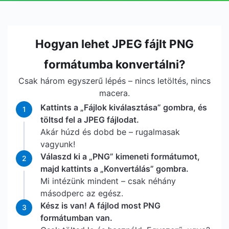
Hogyan lehet JPEG fájlt PNG
formátumba konvertálni?
Csak három egyszerű lépés – nincs letöltés, nincs
macera.
Kattints a „Fájlok kiválasztása” gombra, és
1
töltsd fel a JPEG fájlodat.
Akár húzd és dobd be – rugalmasak
vagyunk!
Válaszd ki a „PNG” kimeneti formátumot,
2
majd kattints a „Konvertálás” gombra.
Mi intézünk mindent – csak néhány
másodperc az egész.
Kész is van! A fájlod most PNG
3
formátumban van.