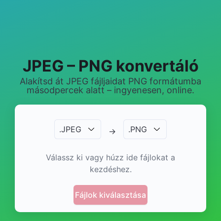
JPEG – PNG konvertáló
Alakítsd át JPEG fájljaidat PNG formátumba
másodpercek alatt – ingyenesen, online.
.
JPEG
.
PNG
→
Válassz ki vagy húzz ide fájlokat a
kezdéshez.
Fájlok kiválasztása