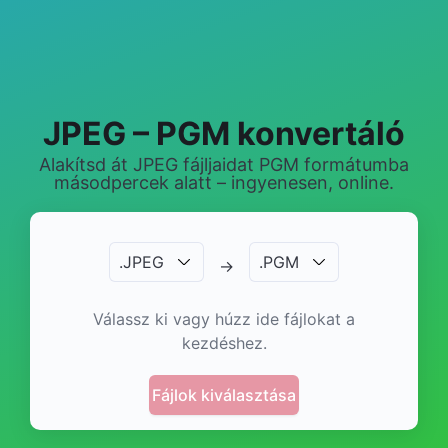
JPEG – PGM konvertáló
Alakítsd át JPEG fájljaidat PGM formátumba
másodpercek alatt – ingyenesen, online.
.
JPEG
.
PGM
→
Válassz ki vagy húzz ide fájlokat a
kezdéshez.
Fájlok kiválasztása