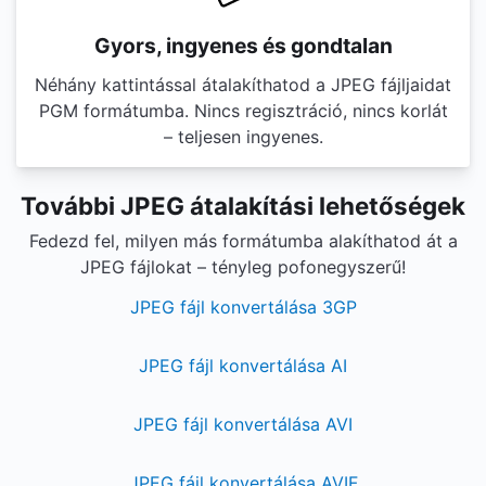
Gyors, ingyenes és gondtalan
Néhány kattintással átalakíthatod a JPEG fájljaidat
PGM formátumba. Nincs regisztráció, nincs korlát
– teljesen ingyenes.
További JPEG átalakítási lehetőségek
Fedezd fel, milyen más formátumba alakíthatod át a
JPEG fájlokat – tényleg pofonegyszerű!
JPEG fájl konvertálása 3GP
JPEG fájl konvertálása AI
JPEG fájl konvertálása AVI
JPEG fájl konvertálása AVIF