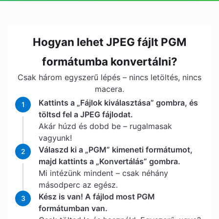
Hogyan lehet JPEG fájlt PGM
formátumba konvertálni?
Csak három egyszerű lépés – nincs letöltés, nincs
macera.
Kattints a „Fájlok kiválasztása” gombra, és
1
töltsd fel a JPEG fájlodat.
Akár húzd és dobd be – rugalmasak
vagyunk!
Válaszd ki a „PGM” kimeneti formátumot,
2
majd kattints a „Konvertálás” gombra.
Mi intézünk mindent – csak néhány
másodperc az egész.
Kész is van! A fájlod most PGM
3
formátumban van.