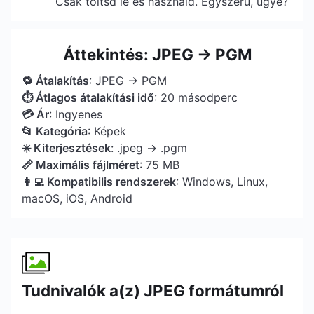
Csak töltsd le és használd. Egyszerű, ugye?
Áttekintés: JPEG → PGM
🔁 Átalakítás
: JPEG → PGM
⏱ Átlagos átalakítási idő
: 20 másodperc
💳 Ár
: Ingyenes
📂 Kategória
: Képek
✳️ Kiterjesztések
: .jpeg → .pgm
📏 Maximális fájlméret
: 75 MB
👩‍💻 Kompatibilis rendszerek
: Windows, Linux,
macOS, iOS, Android
Tudnivalók a(z) JPEG formátumról