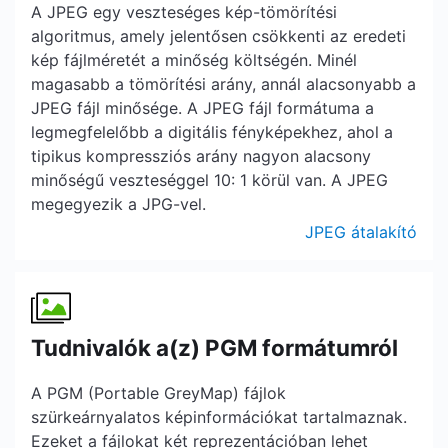
A JPEG egy veszteséges kép-tömörítési
algoritmus, amely jelentősen csökkenti az eredeti
kép fájlméretét a minőség költségén. Minél
magasabb a tömörítési arány, annál alacsonyabb a
JPEG fájl minősége. A JPEG fájl formátuma a
legmegfelelőbb a digitális fényképekhez, ahol a
tipikus kompressziós arány nagyon alacsony
minőségű veszteséggel 10: 1 körül van. A JPEG
megegyezik a JPG-vel.
JPEG átalakító
Tudnivalók a(z) PGM formátumról
A PGM (Portable GreyMap) fájlok
szürkeárnyalatos képinformációkat tartalmaznak.
Ezeket a fájlokat két reprezentációban lehet