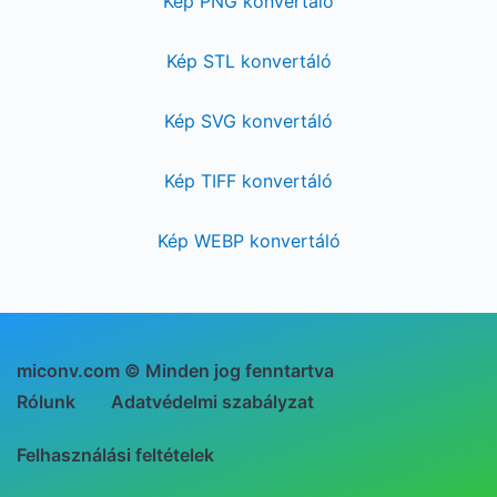
Kép PNG konvertáló
Kép STL konvertáló
Kép SVG konvertáló
Kép TIFF konvertáló
Kép WEBP konvertáló
miconv.com © Minden jog fenntartva
Rólunk
Adatvédelmi szabályzat
Felhasználási feltételek