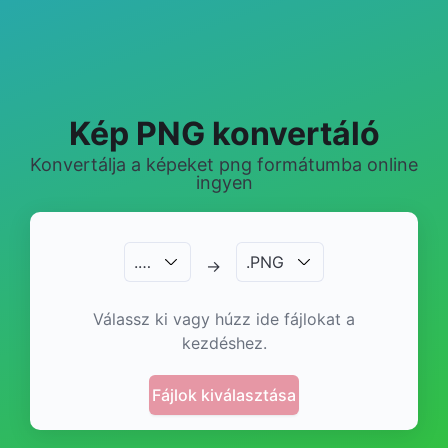
Kép PNG konvertáló
Konvertálja a képeket png formátumba online
ingyen
.
…
.
PNG
→
Válassz ki vagy húzz ide fájlokat a
kezdéshez.
Fájlok kiválasztása