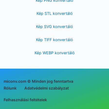
Kép PNG konvertáló
Kép STL konvertáló
Kép SVG konvertáló
Kép TIFF konvertáló
Kép WEBP konvertáló
miconv.com © Minden jog fenntartva
Rólunk
Adatvédelmi szabályzat
Felhasználási feltételek