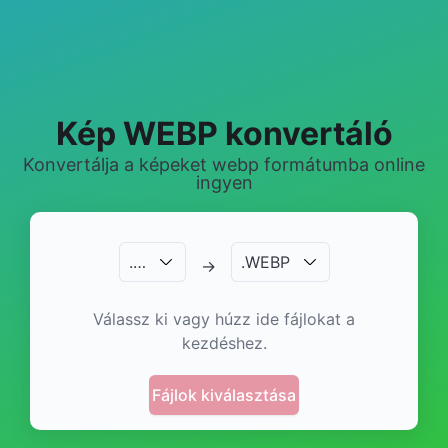
Kép WEBP konvertáló
Konvertálja a képeket webp formátumba online
ingyen
.
…
.
WEBP
→
Válassz ki vagy húzz ide fájlokat a
kezdéshez.
Fájlok kiválasztása