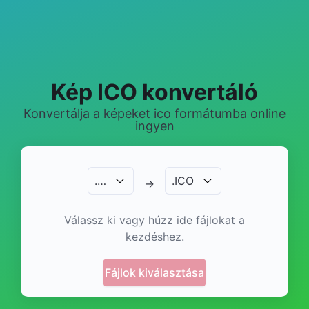
Kép ICO konvertáló
Konvertálja a képeket ico formátumba online
ingyen
.
…
.
ICO
→
Válassz ki vagy húzz ide fájlokat a
kezdéshez.
Fájlok kiválasztása