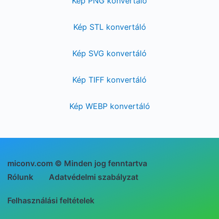
Kép PNG konvertáló
Kép STL konvertáló
Kép SVG konvertáló
Kép TIFF konvertáló
Kép WEBP konvertáló
miconv.com © Minden jog fenntartva
Rólunk
Adatvédelmi szabályzat
Felhasználási feltételek