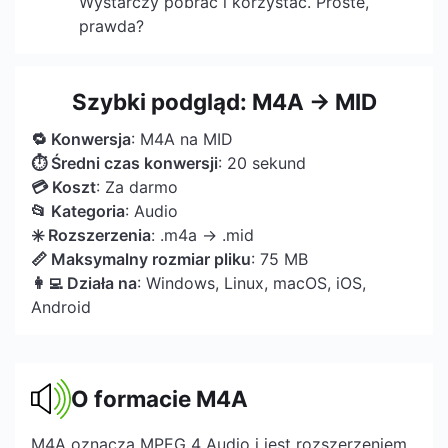
Wystarczy pobrać i korzystać. Proste,
prawda?
Szybki podgląd: M4A → MID
🔁 Konwersja
: M4A na MID
⏱ Średni czas konwersji
: 20 sekund
💳 Koszt
: Za darmo
📂 Kategoria
: Audio
✳️ Rozszerzenia
: .m4a → .mid
📏 Maksymalny rozmiar pliku
: 75 MB
👩‍💻 Działa na
: Windows, Linux, macOS, iOS,
Android
O formacie M4A
M4A oznacza MPEG 4 Audio i jest rozszerzeniem