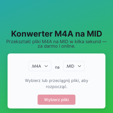
Konwerter M4A na MID
Przekształć pliki M4A na MID w kilka sekund —
za darmo i online.
.
M4A
.
MID
na
Wybierz lub przeciągnij pliki, aby
rozpocząć.
Wybierz pliki