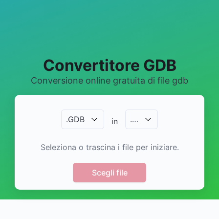
Convertitore GDB
Conversione online gratuita di file gdb
.
GDB
.
…
in
Seleziona o trascina i file per iniziare.
Scegli file