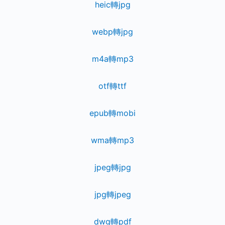
heic轉jpg
webp轉jpg
m4a轉mp3
otf轉ttf
epub轉mobi
wma轉mp3
jpeg轉jpg
jpg轉jpeg
dwg轉pdf