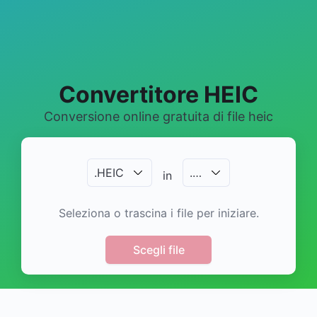
Convertitore HEIC
Conversione online gratuita di file heic
.
HEIC
.
…
in
Seleziona o trascina i file per iniziare.
Scegli file