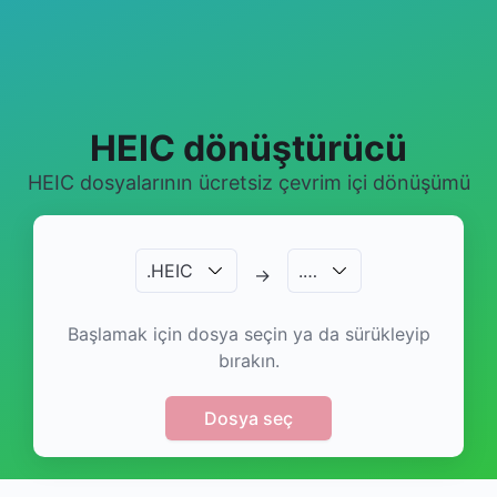
HEIC dönüştürücü
HEIC dosyalarının ücretsiz çevrim içi dönüşümü
.
HEIC
.
…
→
Başlamak için dosya seçin ya da sürükleyip
bırakın.
Dosya seç