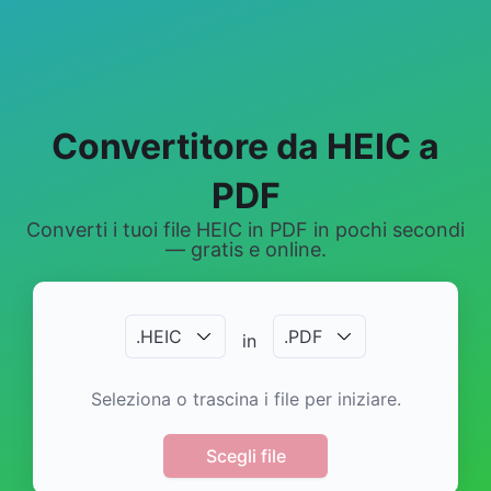
Convertitore da HEIC a
PDF
Converti i tuoi file HEIC in PDF in pochi secondi
— gratis e online.
.
HEIC
.
PDF
in
Seleziona o trascina i file per iniziare.
Scegli file