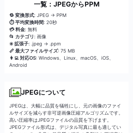
一覧：JPEGからPPM
🔁 変換形式
: JPEG → PPM
⏱ 平均変換時間
: 20秒
💳 料金
: 無料
📂 カテゴリ
: 画像
✳️ 拡張子
: .jpeg → .ppm
📏 最大ファイルサイズ
: 75 MB
👩‍💻 対応OS
: Windows、Linux、macOS、iOS、
Android
JPEGについて
JPEGは、大幅に品質を犠牲にし、元の画像のファイ
ルサイズを減らす非可逆画像圧縮アルゴリズムです。
高い圧縮率はJPEGファイルの品質を下げます。
JPEGファイル形式は、デジタル写真に最も適してい