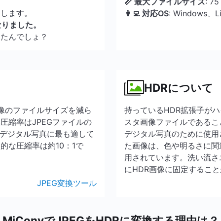
📏 最大ファイルサイズ
: 7
了します。
👩‍💻 対応OS
: Windows、
なりました。
んたんでしょ？
HDRについて
画像のファイルサイズを減ら
持っているHDR拡張子が
圧縮率はJPEGファイルの
スタ画像ファイルであるこ
、デジタル写真に最も適して
デジタル写真のために使用
的な圧縮率は約10：1で
た画像は、色や明るさに関
用されています。洗い流さ
にHDR画像に固定するこ
JPEG変換ツール
MiConvでJPEGをHDRに変換する理由は？