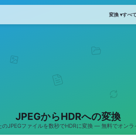
変換 ▾
すべ
JPEGからHDRへの変換
たのJPEGファイルを数秒でHDRに変換 — 無料でオンラ