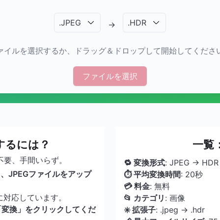
.
JPEG
.
HDR
→
ァイルを選択するか、ドラッグ＆ドロップして開始してくださ
ファイルを選択
換するには？
一覧：
不要、手間いらず。
🔁 変換形式
: JPEG → HDR
、JPEGファイルをアップ
⏱ 平均変換時間
: 20秒
💳 料金
: 無料
に対応しています。
📂 カテゴリ
: 画像
「変換」をクリックしてくだ
✳️ 拡張子
: .jpeg → .hdr