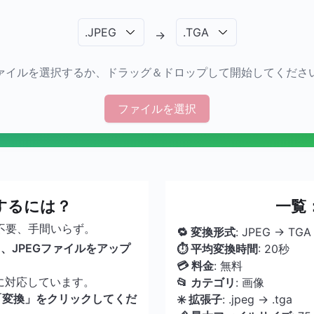
.
JPEG
.
TGA
→
ァイルを選択するか、ドラッグ＆ドロップして開始してくださ
ファイルを選択
換するには？
一覧：
不要、手間いらず。
🔁 変換形式
: JPEG → TGA
、JPEGファイルをアップ
⏱ 平均変換時間
: 20秒
💳 料金
: 無料
に対応しています。
📂 カテゴリ
: 画像
「変換」をクリックしてくだ
✳️ 拡張子
: .jpeg → .tga