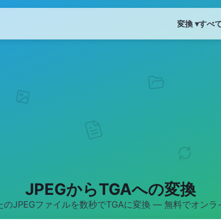
変換 ▾
すべ
JPEGからTGAへの変換
たのJPEGファイルを数秒でTGAに変換 — 無料でオンラ