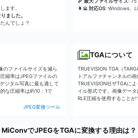
📏 最大ファイルサイズ
: 7
了します。
👩‍💻 対応OS
: Windows、
なりました。
んたんでしょ？
TGAについて
画像のファイルサイズを減ら
TRUEVISION TGA（T
圧縮率はJPEGファイルの
トアルファチャンネルの画
、デジタル写真に最も適して
TRUEVISION社ザTG
的な圧縮率は約10：1で
イル形式です。画像データ
RLE圧縮を使用することが
JPEG変換ツール
MiConvでJPEGをTGAに変換する理由は？