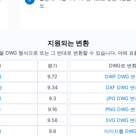
오.
지원되는 변환
일을 DWG 형식으로 또는 그 반대로 변환할 수 있습니다. 아래 
환
평가
DWG로 변
환
9.72
DWF DWG 
환
9.34
DXF DWG 
환
9.3
JPG DWG 
환
9.16
PNG DWG 
환
9.56
SVG DWG 
환
9.8
이미지를 DW