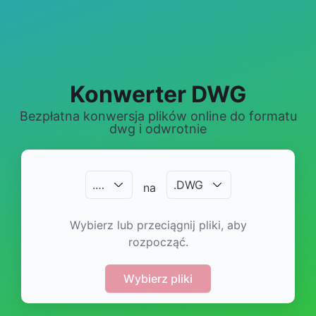
Konwerter DWG
Bezpłatna konwersja plików online do formatu
dwg i odwrotnie
.
…
.
DWG
na
Wybierz lub przeciągnij pliki, aby
rozpocząć.
Wybierz pliki