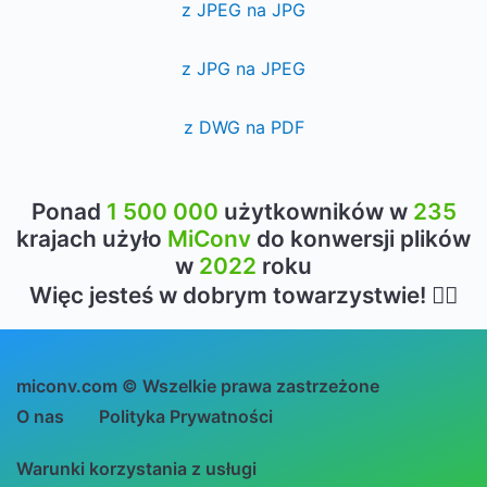
z JPEG na JPG
z JPG na JPEG
z DWG na PDF
Ponad
1 500 000
użytkowników w
235
krajach użyło
MiConv
do konwersji plików
w
2022
roku
Więc jesteś w dobrym towarzystwie! 👍🏻
miconv.com © Wszelkie prawa zastrzeżone
O nas
Polityka Prywatności
Warunki korzystania z usługi