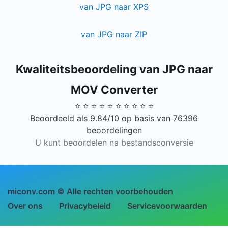
van JPG naar XPS
van JPG naar ZIP
Kwaliteitsbeoordeling van JPG naar
MOV Converter
⭐ ⭐ ⭐ ⭐ ⭐ ⭐ ⭐ ⭐ ⭐ ⭐
Beoordeeld als 9.84/10 op basis van 76396
beoordelingen
U kunt beoordelen na bestandsconversie
miconv.com © Alle rechten voorbehouden
Over ons
Privacybeleid
Servicevoorwaarden