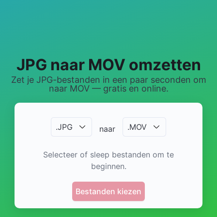
JPG naar MOV omzetten
Zet je JPG-bestanden in een paar seconden om
naar MOV — gratis en online.
.
JPG
.
MOV
naar
Selecteer of sleep bestanden om te
beginnen.
Bestanden kiezen