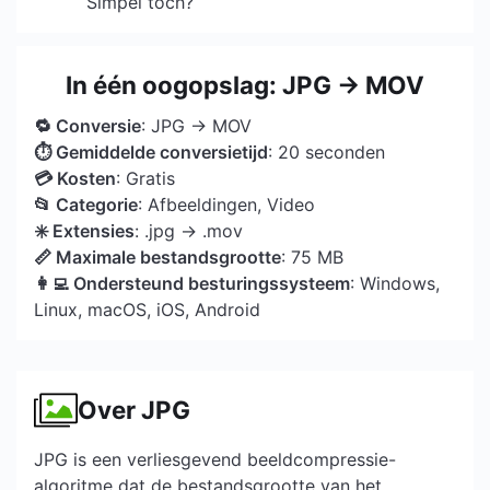
Simpel toch?
In één oogopslag: JPG → MOV
🔁 Conversie
: JPG → MOV
⏱ Gemiddelde conversietijd
: 20 seconden
💳 Kosten
: Gratis
📂 Categorie
: Afbeeldingen, Video
✳️ Extensies
: .jpg → .mov
📏 Maximale bestandsgrootte
: 75 MB
👩‍💻 Ondersteund besturingssysteem
: Windows,
Linux, macOS, iOS, Android
Over JPG
JPG is een verliesgevend beeldcompressie-
algoritme dat de bestandsgrootte van het