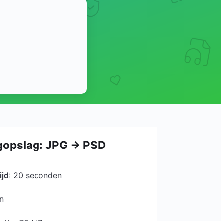
ogopslag: JPG → PSD
ijd
: 20 seconden
en