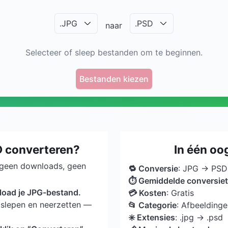
.
JPG
.
PSD
naar
Selecteer of sleep bestanden om te beginnen.
Bestanden kiezen
D converteren?
In één o
 geen downloads, geen
🔁 Conversie
: JPG → PSD
⏱ Gemiddelde conversiet
load je JPG-bestand.
💳 Kosten
: Gratis
slepen en neerzetten —
📂 Categorie
: Afbeelding
✳️ Extensies
: .jpg → .psd