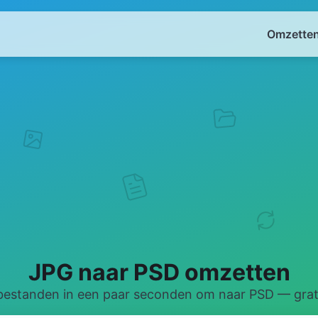
Omzetten
JPG naar PSD omzetten
bestanden in een paar seconden om naar PSD — grati