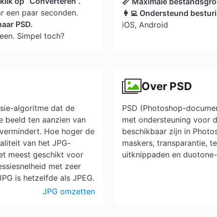
klik op “Converteren”.
📏 Maximale bestandsgro
ar een paar seconden.
👩‍💻 Ondersteund bestu
naar PSD.
iOS, Android
een. Simpel toch?
Over PSD
sie-algoritme dat de
PSD (Photoshop-document
e beeld ten aanzien van
met ondersteuning voor 
k vermindert. Hoe hoger de
beschikbaar zijn in Phot
liteit van het JPG-
maskers, transparantie, te
et meest geschikt voor
uitknippaden en duotone-i
essiesnelheid met zeer
 JPG is hetzelfde als JPEG.
JPG omzetten