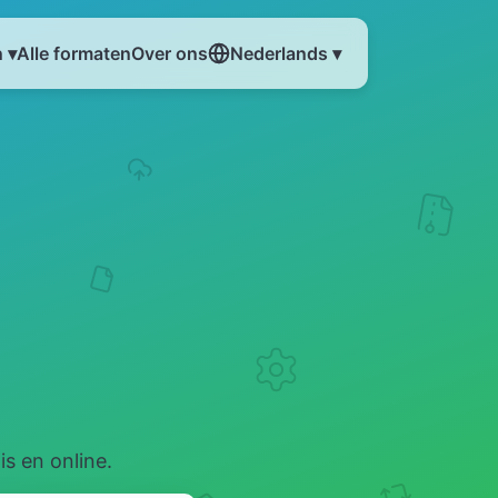
 ▾
Alle formaten
Over ons
Nederlands ▾
s en online.