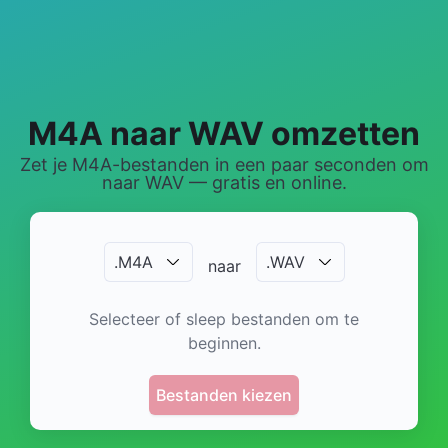
M4A naar WAV omzetten
Zet je M4A-bestanden in een paar seconden om
naar WAV — gratis en online.
.
M4A
.
WAV
naar
Selecteer of sleep bestanden om te
beginnen.
Bestanden kiezen