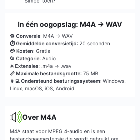
Simpel toch?
In één oogopslag: M4A → WAV
🔁 Conversie
: M4A → WAV
⏱ Gemiddelde conversietijd
: 20 seconden
💳 Kosten
: Gratis
📂 Categorie
: Audio
✳️ Extensies
: .m4a → .wav
📏 Maximale bestandsgrootte
: 75 MB
👩‍💻 Ondersteund besturingssysteem
: Windows,
Linux, macOS, iOS, Android
Over M4A
M4A staat voor MPEG 4-audio en is een
bestandsnaamextensie die wordt gebruikt om