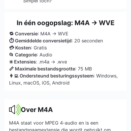
Simpel toch?
In één oogopslag: M4A → WVE
🔁 Conversie
: M4A → WVE
⏱ Gemiddelde conversietijd
: 20 seconden
💳 Kosten
: Gratis
📂 Categorie
: Audio
✳️ Extensies
: .m4a → .wve
📏 Maximale bestandsgrootte
: 75 MB
👩‍💻 Ondersteund besturingssysteem
: Windows,
Linux, macOS, iOS, Android
Over M4A
M4A staat voor MPEG 4-audio en is een
bestandsnaamextensie die wordt gebruikt om