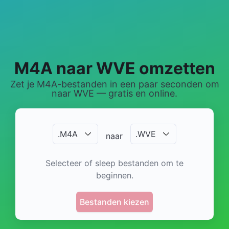
M4A naar WVE omzetten
Zet je M4A-bestanden in een paar seconden om
naar WVE — gratis en online.
.
M4A
.
WVE
naar
Selecteer of sleep bestanden om te
beginnen.
Bestanden kiezen