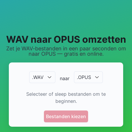
WAV naar OPUS omzetten
Zet je WAV-bestanden in een paar seconden om
naar OPUS — gratis en online.
.
WAV
.
OPUS
naar
Selecteer of sleep bestanden om te
beginnen.
Bestanden kiezen