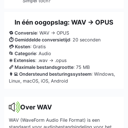
Simpel toch?
In één oogopslag: WAV → OPUS
🔁 Conversie
: WAV → OPUS
⏱ Gemiddelde conversietijd
: 20 seconden
💳 Kosten
: Gratis
📂 Categorie
: Audio
✳️ Extensies
: .wav → .opus
📏 Maximale bestandsgrootte
: 75 MB
👩‍💻 Ondersteund besturingssysteem
: Windows,
Linux, macOS, iOS, Android
Over WAV
WAV (WaveForm Audio File Format) is een
standaard voor audiobestandsindeling voor het