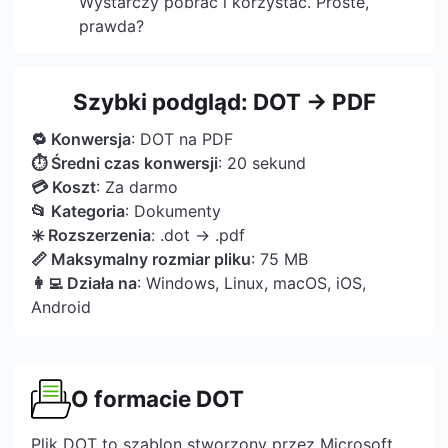
Wystarczy pobrać i korzystać. Proste,
prawda?
Szybki podgląd: DOT → PDF
🔁 Konwersja
: DOT na PDF
⏱ Średni czas konwersji
: 20 sekund
💳 Koszt
: Za darmo
📂 Kategoria
: Dokumenty
✳️ Rozszerzenia
: .dot → .pdf
📏 Maksymalny rozmiar pliku
: 75 MB
👩‍💻 Działa na
: Windows, Linux, macOS, iOS,
Android
O formacie DOT
Plik DOT to szablon stworzony przez Microsoft