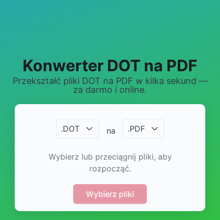
Konwerter DOT na PDF
Przekształć pliki DOT na PDF w kilka sekund —
za darmo i online.
.
DOT
.
PDF
na
Wybierz lub przeciągnij pliki, aby
rozpocząć.
Wybierz pliki