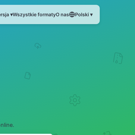
rsja ▾
Wszystkie formaty
O nas
Polski ▾
nline.