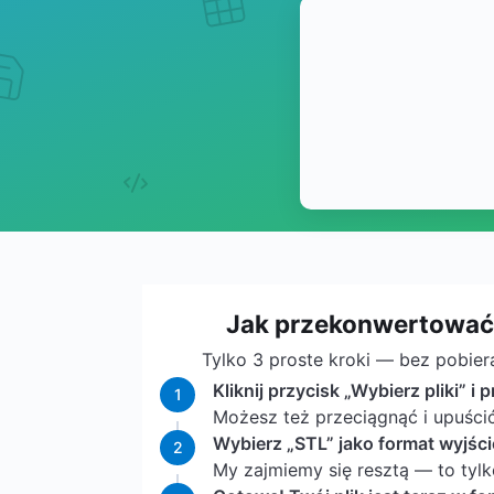
Jak przekonwertować
Tylko 3 proste kroki — bez pobier
Kliknij przycisk „Wybierz pliki” i p
1
Możesz też przeciągnąć i upuśc
Wybierz „STL” jako format wyjścio
2
My zajmiemy się resztą — to tylk