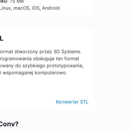
iku
: 75 MB
Linux, macOS, iOS, Android
L
o format stworzony przez 3D Systems.
programowania obsługuje ten format
sowany do szybkiego prototypowania,
ji wspomaganej komputerowo.
Konwerter STL
iConv?