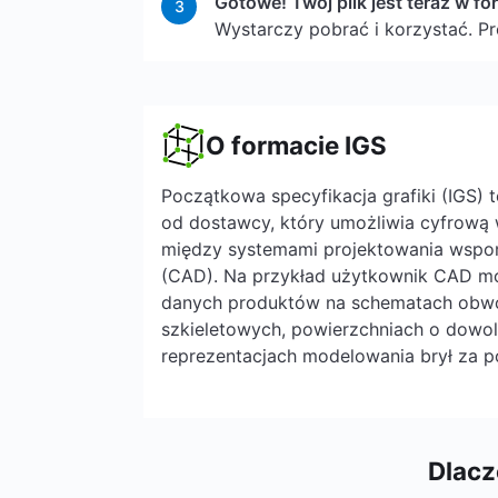
Gotowe! Twój plik jest teraz w fo
3
Wystarczy pobrać i korzystać. P
O formacie IGS
Początkowa specyfikacja grafiki (IGS) t
od dostawcy, który umożliwia cyfrową 
między systemami projektowania ws
(CAD). Na przykład użytkownik CAD m
danych produktów na schematach obw
szkieletowych, powierzchniach o dowol
reprezentacjach modelowania brył za 
Dlacz