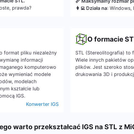
rmacie STL.
📏 Maksymalny rozmiar pl
roste, prawda?
👩‍💻 Działa na
: Windows, 
O formacie ST
o format pliku niezależny
STL (Stereolitografia) t
wymianę informacji
Wiele innych pakietów o
pomaganego komputerowo
plików. Jest szeroko sto
oże wymieniać modele
drukowania 3D i produkc
odów, modelach
nym kształcie lub
pomocą IGS.
Konwerter IGS
ego warto przekształcać IGS na STL z M