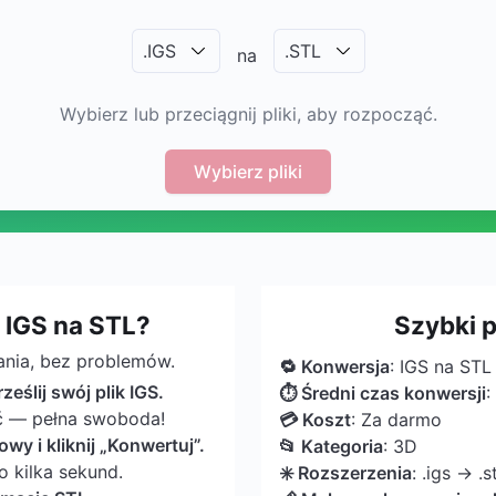
.
IGS
.
STL
na
Wybierz lub przeciągnij pliki, aby rozpocząć.
Wybierz pliki
 IGS na STL?
Szybki 
ania, bez problemów.
🔁 Konwersja
: IGS na STL
rześlij swój plik IGS.
⏱ Średni czas konwersji
:
ić — pełna swoboda!
💳 Koszt
: Za darmo
wy i kliknij „Konwertuj”.
📂 Kategoria
: 3D
o kilka sekund.
✳️ Rozszerzenia
: .igs → .st