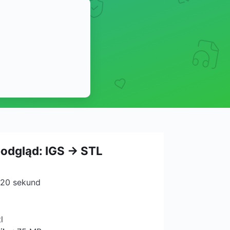
podgląd: IGS → STL
 20 sekund
l