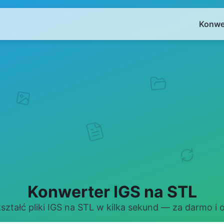
Konwe
Konwerter IGS na STL
ształć pliki IGS na STL w kilka sekund — za darmo i o