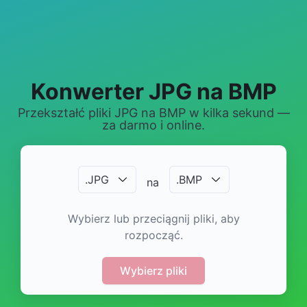
Konwerter JPG na BMP
Przekształć pliki JPG na BMP w kilka sekund —
za darmo i online.
.
JPG
.
BMP
na
Wybierz lub przeciągnij pliki, aby
rozpocząć.
Wybierz pliki