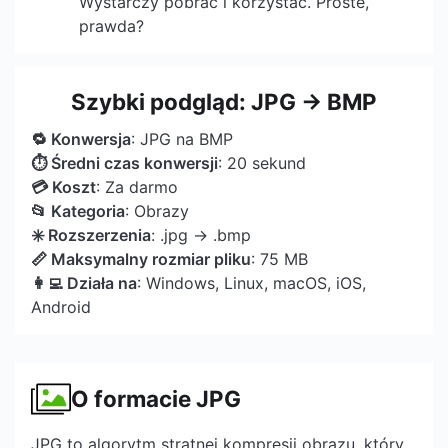
Wystarczy pobrać i korzystać. Proste,
prawda?
Szybki podgląd: JPG → BMP
🔁 Konwersja
: JPG na BMP
⏱ Średni czas konwersji
: 20 sekund
💳 Koszt
: Za darmo
📂 Kategoria
: Obrazy
✳️ Rozszerzenia
: .jpg → .bmp
📏 Maksymalny rozmiar pliku
: 75 MB
👩‍💻 Działa na
: Windows, Linux, macOS, iOS,
Android
O formacie JPG
JPG to algorytm stratnej kompresji obrazu, który