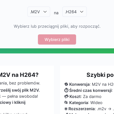
.
M2V
.
H264
na
Wybierz lub przeciągnij pliki, aby rozpocząć.
Wybierz pliki
M2V na H264?
Szybki p
ania, bez problemów.
🔁 Konwersja
: M2V na H
prześlij swój plik M2V.
⏱ Średni czas konwersji
:
ić — pełna swoboda!
💳 Koszt
: Za darmo
owy i kliknij
📂 Kategoria
: Wideo
✳️ Rozszerzenia
: .m2v → 