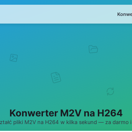
Konwe
Konwerter M2V na H264
ztałć pliki M2V na H264 w kilka sekund — za darmo i 