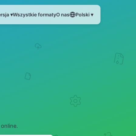
rsja ▾
Wszystkie formaty
O nas
Polski ▾
online.