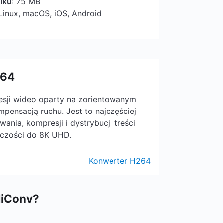
iku
: 75 MB
Linux, macOS, iOS, Android
264
esji wideo oparty na zorientowanym
ensacją ruchu. Jest to najczęściej
nia, kompresji i dystrybucji treści
lczości do 8K UHD.
Konwerter H264
MiConv?