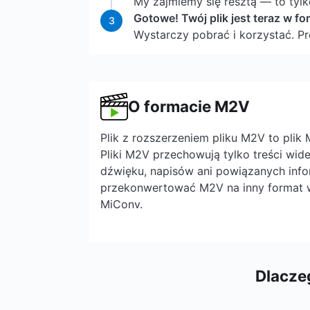
My zajmiemy się resztą — to tylk
Gotowe! Twój plik jest teraz w f
3
Wystarczy pobrać i korzystać. P
O formacie M2V
Plik z rozszerzeniem pliku M2V to plik
Pliki M2V przechowują tylko treści wide
dźwięku, napisów ani powiązanych info
przekonwertować M2V na inny format
MiConv.
Dlacze