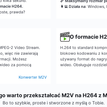
o kilka sekund.
📏 Maksymalny rozmiar pl
ormacie H264.
👩‍💻 Działa na
: Windows, 
roste, prawda?
O formacie H
 MPEG-2 Video Stream.
H.264 to standard kompr
o, więc nie zawierają
blokowo kodowaniu z komp
rmacji. Możesz
używany format do nagrywa
 wideo za pomocą
wideo. Obsługuje rozdzie
Konwerter M2V
go warto przekształcać M2V na H264 z 
Bo to szybkie, proste i stworzone z myślą o Tobie.