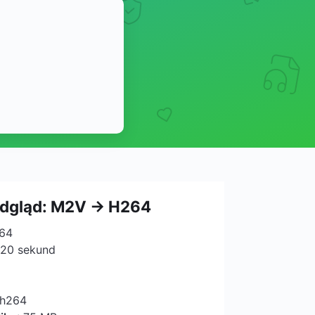
odgląd: M2V → H264
264
 20 sekund
.h264