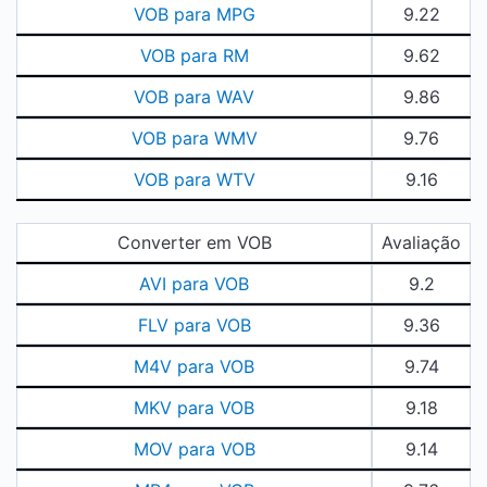
VOB para MPG
9.22
VOB para RM
9.62
VOB para WAV
9.86
VOB para WMV
9.76
VOB para WTV
9.16
Converter em VOB
Avaliação
AVI para VOB
9.2
FLV para VOB
9.36
M4V para VOB
9.74
MKV para VOB
9.18
MOV para VOB
9.14