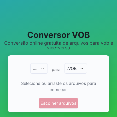
Conversor VOB
Conversão online gratuita de arquivos para vob e
vice-versa
.
…
.
VOB
para
Selecione ou arraste os arquivos para
começar.
Escolher arquivos