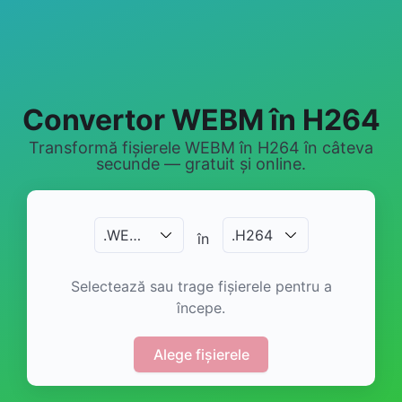
Convertor WEBM în H264
Transformă fișierele WEBM în H264 în câteva
secunde — gratuit și online.
.
WEBM
.
H264
în
Selectează sau trage fișierele pentru a
începe.
Alege fișierele