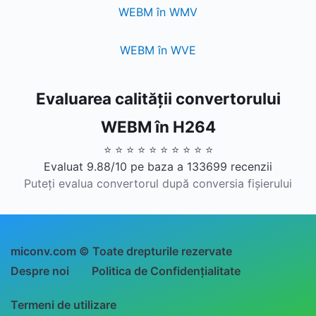
WEBM în WMV
WEBM în WVE
Evaluarea calității convertorului
WEBM în H264
⭐ ⭐ ⭐ ⭐ ⭐ ⭐ ⭐ ⭐ ⭐ ⭐
Evaluat 9.88/10 pe baza a 133699 recenzii
Puteți evalua convertorul după conversia fișierului
miconv.com © Toate drepturile rezervate
Despre noi
Politica de Confidențialitate
Termeni de utilizare