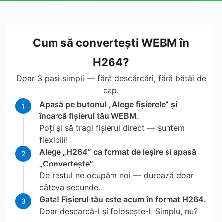
Cum să convertești WEBM în
H264?
Doar 3 pași simpli — fără descărcări, fără bătăi de
cap.
Apasă pe butonul „Alege fișierele” și
1
încarcă fișierul tău WEBM.
Poți și să tragi fișierul direct — suntem
flexibili!
Alege „H264” ca format de ieșire și apasă
2
„Convertește”.
De restul ne ocupăm noi — durează doar
câteva secunde.
Gata! Fișierul tău este acum în format H264.
3
Doar descarcă-l și folosește-l. Simplu, nu?