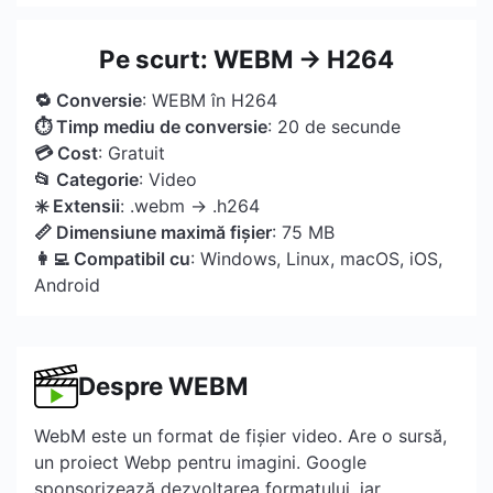
Pe scurt: WEBM → H264
🔁 Conversie
: WEBM în H264
⏱ Timp mediu de conversie
: 20 de secunde
💳 Cost
: Gratuit
📂 Categorie
: Video
✳️ Extensii
: .webm → .h264
📏 Dimensiune maximă fișier
: 75 MB
👩‍💻 Compatibil cu
: Windows, Linux, macOS, iOS,
Android
Despre WEBM
WebM este un format de fișier video. Are o sursă,
un proiect Webp pentru imagini. Google
sponsorizează dezvoltarea formatului, iar