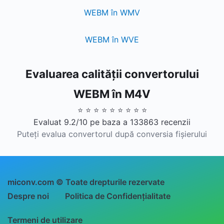
WEBM în WMV
WEBM în WVE
Evaluarea calității convertorului
WEBM în M4V
⭐ ⭐ ⭐ ⭐ ⭐ ⭐ ⭐ ⭐ ⭐
Evaluat 9.2/10 pe baza a 133863 recenzii
Puteți evalua convertorul după conversia fișierului
miconv.com © Toate drepturile rezervate
Despre noi
Politica de Confidențialitate
Termeni de utilizare