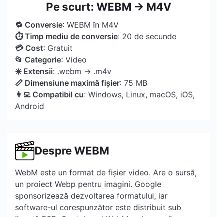
Pe scurt: WEBM → M4V
🔁 Conversie
: WEBM în M4V
⏱ Timp mediu de conversie
: 20 de secunde
💳 Cost
: Gratuit
📂 Categorie
: Video
✳️ Extensii
: .webm → .m4v
📏 Dimensiune maximă fișier
: 75 MB
👩‍💻 Compatibil cu
: Windows, Linux, macOS, iOS,
Android
Despre WEBM
WebM este un format de fișier video. Are o sursă,
un proiect Webp pentru imagini. Google
sponsorizează dezvoltarea formatului, iar
software-ul corespunzător este distribuit sub