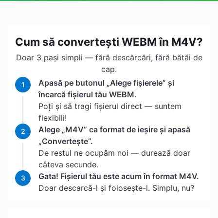
Cum să convertești WEBM în M4V?
Doar 3 pași simpli — fără descărcări, fără bătăi de
cap.
Apasă pe butonul „Alege fișierele” și
1
încarcă fișierul tău WEBM.
Poți și să tragi fișierul direct — suntem
flexibili!
Alege „M4V” ca format de ieșire și apasă
2
„Convertește”.
De restul ne ocupăm noi — durează doar
câteva secunde.
Gata! Fișierul tău este acum în format M4V.
3
Doar descarcă-l și folosește-l. Simplu, nu?