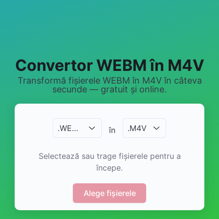
Convertor WEBM în M4V
Transformă fișierele WEBM în M4V în câteva
secunde — gratuit și online.
.
WEBM
.
M4V
în
Selectează sau trage fișierele pentru a
începe.
Alege fișierele