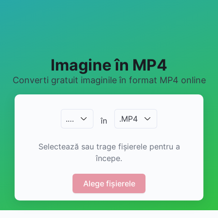
Imagine în MP4
Converti gratuit imaginile în format MP4 online
.
…
.
MP4
în
Selectează sau trage fișierele pentru a
începe.
Alege fișierele