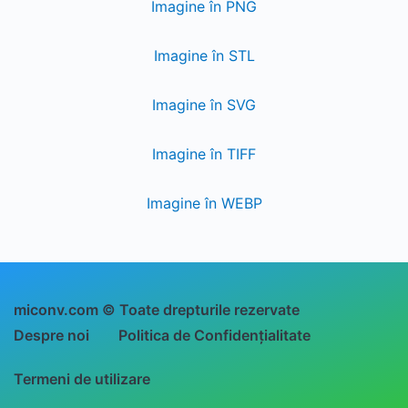
Imagine în PNG
Imagine în STL
Imagine în SVG
Imagine în TIFF
Imagine în WEBP
miconv.com © Toate drepturile rezervate
Despre noi
Politica de Confidențialitate
Termeni de utilizare