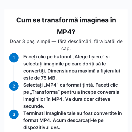
Cum se transformă imaginea în
MP4?
Doar 3 pași simpli — fără descărcări, fără bătăi de
cap.
Faceți clic pe butonul „Alege fișiere” și
1
selectați imaginile pe care doriți să le
convertiți. Dimensiunea maximă a fișierului
este de 75 MB.
Selectați „MP4” ca format țintă. Faceți clic
2
pe „Transforma” pentru a începe conversia
imaginilor în MP4. Va dura doar câteva
secunde.
Terminat! Imaginile tale au fost convertite în
3
format MP4. Acum descărcați-le pe
dispozitivul dvs.