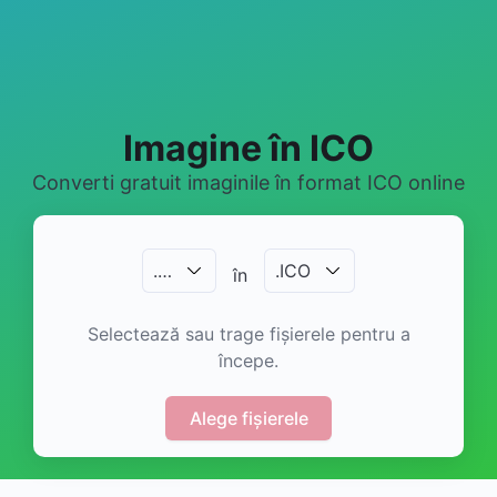
Imagine în ICO
Converti gratuit imaginile în format ICO online
.
…
.
ICO
în
Selectează sau trage fișierele pentru a
începe.
Alege fișierele