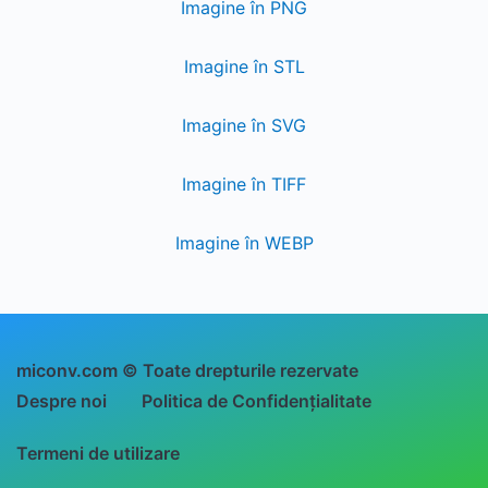
Imagine în PNG
Imagine în STL
Imagine în SVG
Imagine în TIFF
Imagine în WEBP
miconv.com © Toate drepturile rezervate
Despre noi
Politica de Confidențialitate
Termeni de utilizare