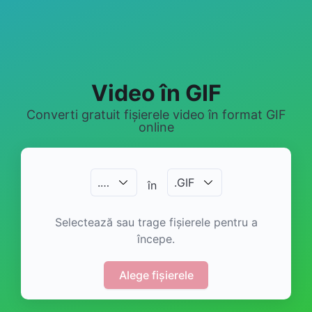
Video în GIF
Converti gratuit fișierele video în format GIF
online
.
…
.
GIF
în
Selectează sau trage fișierele pentru a
începe.
Alege fișierele