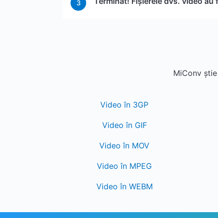
Terminat! Fișierele dvs. video au
3
MiConv știe 
Video în 3GP
Video în GIF
Video în MOV
Video în MPEG
Video în WEBM