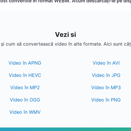
 fost convertite în format WEBM. Acum descărcați-le pe dis
Vezi si
și cum să convertească video în alte formate. Aici sunt câți
Video în APNG
Video în AVI
Video în HEVC
Video în JPG
Video în MP2
Video în MP3
Video în OGG
Video în PNG
Video în WMV