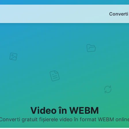
Converti
Video în WEBM
Converti gratuit fișierele video în format WEBM onlin