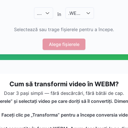
.
…
.
WEBM
în
Selectează sau trage fișierele pentru a începe.
Alege fișierele
Cum să transformi video în WEBM?
Doar 3 pași simpli — fără descărcări, fără bătăi de cap.
ierele” și selectați video pe care doriți să îl convertiți. Di
. Faceți clic pe „Transforma” pentru a începe conversia vi