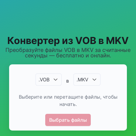
Конвертер из VOB в MKV
Преобразуйте файлы VOB в MKV за считанные
секунды — бесплатно и онлайн.
.
VOB
.
MKV
в
Выберите или перетащите файлы, чтобы
начать.
Выбрать файлы