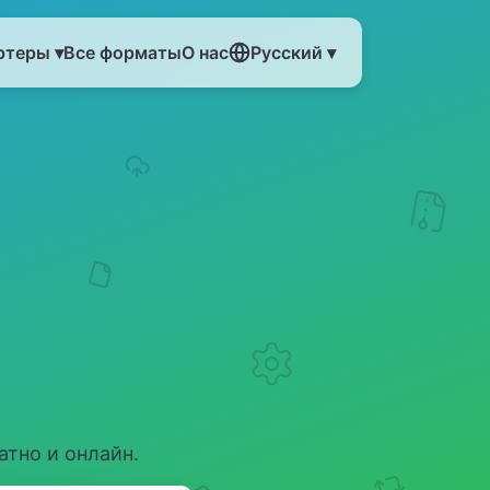
ртеры ▾
Все форматы
О нас
Русский ▾
тно и онлайн.