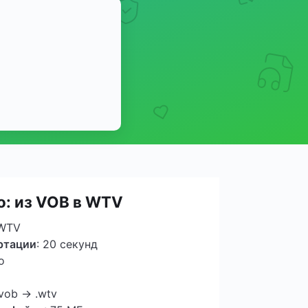
о: из VOB в WTV
 WTV
ртации
: 20 секунд
о
.vob → .wtv