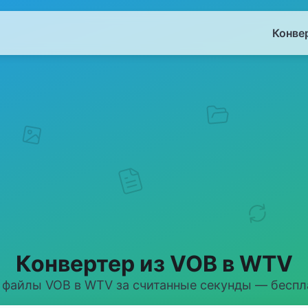
Конве
Конвертер из VOB в WTV
 файлы VOB в WTV за считанные секунды — беспла