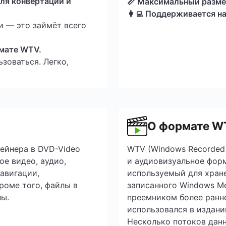
ля конвертации и
📏 Максимальный разме
👩‍💻 Поддерживается н
и — это займёт всего
рмате WTV.
зоваться. Легко,
О формате W
тейнера в DVD-Video
WTV (Windows Recorded 
е видео, аудио,
и аудиовизуальное форм
авигации,
используемый для хране
роме того, файлы в
записанного Windows Me
ы.
преемником более ранн
использовался в издани
Несколько потоков данн