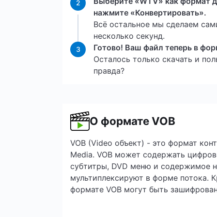
Выберите «WTV» как формат д
2
нажмите «Конвертировать».
Всё остальное мы сделаем сам
несколько секунд.
Готово! Ваш файл теперь в фо
3
Осталось только скачать и поль
правда?
О формате VOB
VOB (Video объект) - это формат кон
Media. VOB может содержать цифрово
субтитры, DVD меню и содержимое н
мультиплексируют в форме потока. К
формате VOB могут быть зашифрован