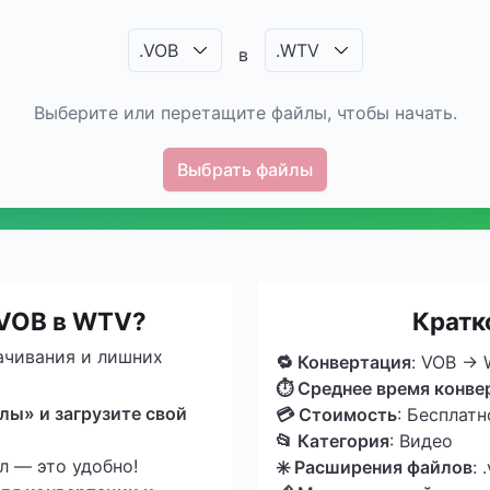
.
VOB
.
WTV
в
Выберите или перетащите файлы, чтобы начать.
Выбрать файлы
 VOB в WTV?
Кратк
ачивания и лишних
🔁 Конвертация
: VOB →
⏱ Среднее время конве
ы» и загрузите свой
💳 Стоимость
: Бесплатн
📂 Категория
: Видео
 — это удобно!
✳️ Расширения файлов
: 