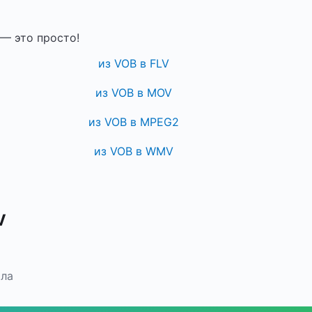
— это просто!
из VOB в FLV
из VOB в MOV
из VOB в MPEG2
из VOB в WMV
V
йла