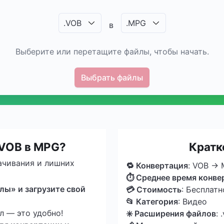
.
VOB
.
MPG
в
Выберите или перетащите файлы, чтобы начать.
Выбрать файлы
 VOB в MPG?
Кратк
ачивания и лишних
🔁 Конвертация
: VOB →
⏱ Среднее время конве
ы» и загрузите свой
💳 Стоимость
: Бесплатн
📂 Категория
: Видео
 — это удобно!
✳️ Расширения файлов
: