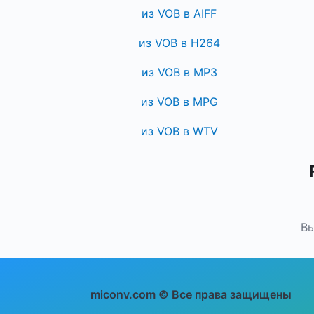
из VOB в AIFF
из VOB в H264
из VOB в MP3
из VOB в MPG
из VOB в WTV
Вы
miconv.com © Все права защищены