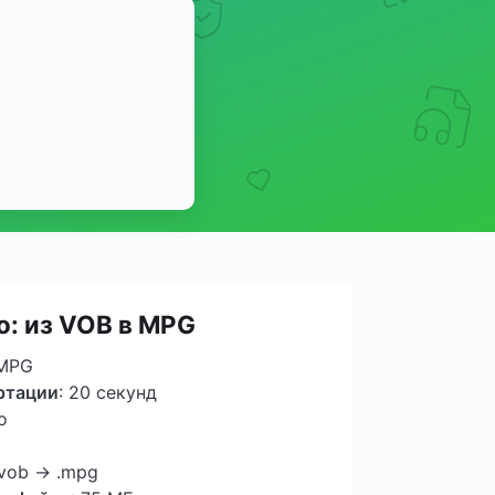
о: из VOB в MPG
 MPG
ртации
: 20 секунд
о
 .vob → .mpg