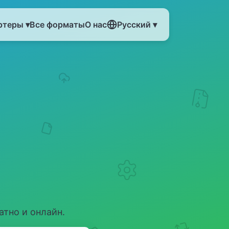
ртеры ▾
Все форматы
О нас
Русский ▾
тно и онлайн.