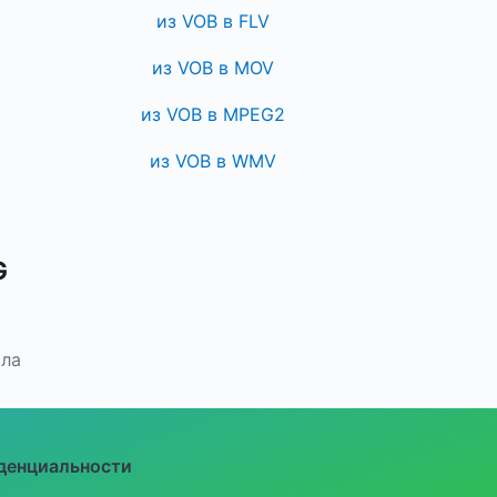
из VOB в FLV
из VOB в MOV
из VOB в MPEG2
из VOB в WMV
G
йла
денциальности