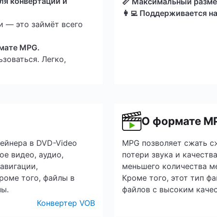
ля конвертации и
📏 Максимальный разме
👩‍💻 Поддерживается н
и — это займёт всего
рмате MPG.
зоваться. Легко,
О формате M
тейнера в DVD-Video
MPG позволяет сжать с
е видео, аудио,
потери звука и качества
авигации,
меньшего количества ме
роме того, файлы в
Кроме того, этот тип ф
ы.
файлов с высоким каче
Конвертер VOB