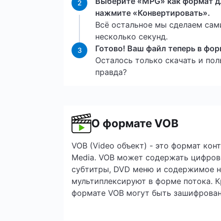
Выберите «MPG» как формат д
2
нажмите «Конвертировать».
Всё остальное мы сделаем сам
несколько секунд.
Готово! Ваш файл теперь в фо
3
Осталось только скачать и поль
правда?
О формате VOB
VOB (Video объект) - это формат кон
Media. VOB может содержать цифрово
субтитры, DVD меню и содержимое н
мультиплексируют в форме потока. К
формате VOB могут быть зашифрован