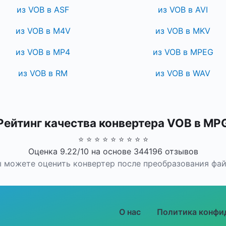
из VOB в ASF
из VOB в AVI
из VOB в M4V
из VOB в MKV
из VOB в MP4
из VOB в MPEG
из VOB в RM
из VOB в WAV
Рейтинг качества конвертера VOB в MP
⭐ ⭐ ⭐ ⭐ ⭐ ⭐ ⭐ ⭐ ⭐
Оценка 9.22/10 на основе 344196 отзывов
 можете оценить конвертер после преобразования фа
О нас
Политика конфи