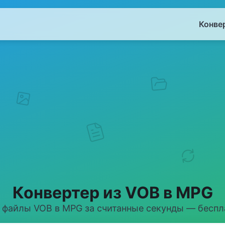
Конве
Конвертер из VOB в MPG
 файлы VOB в MPG за считанные секунды — беспла