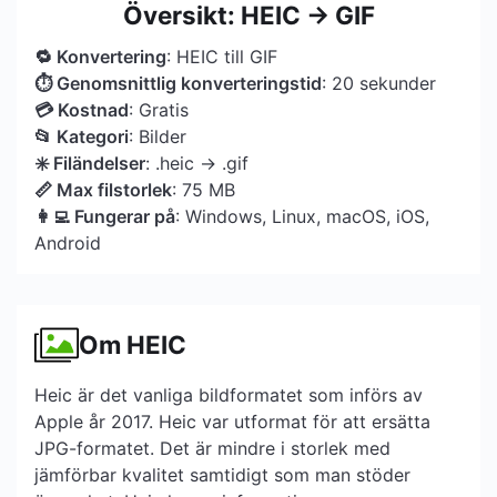
Översikt: HEIC → GIF
🔁 Konvertering
: HEIC till GIF
⏱ Genomsnittlig konverteringstid
: 20 sekunder
💳 Kostnad
: Gratis
📂 Kategori
: Bilder
✳️ Filändelser
: .heic → .gif
📏 Max filstorlek
: 75 MB
👩‍💻 Fungerar på
: Windows, Linux, macOS, iOS,
Android
Om HEIC
Heic är det vanliga bildformatet som införs av
Apple år 2017. Heic var utformat för att ersätta
JPG-formatet. Det är mindre i storlek med
jämförbar kvalitet samtidigt som man stöder